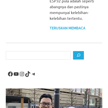
ESP32 pula adalah seperti
abangnya dan pastinya
mempunyai kelebihan-
kelebihan tertentu.
TERUSKAN MEMBACA
Search
Facebook
YouTube
Instagram
TikTok
Telegram