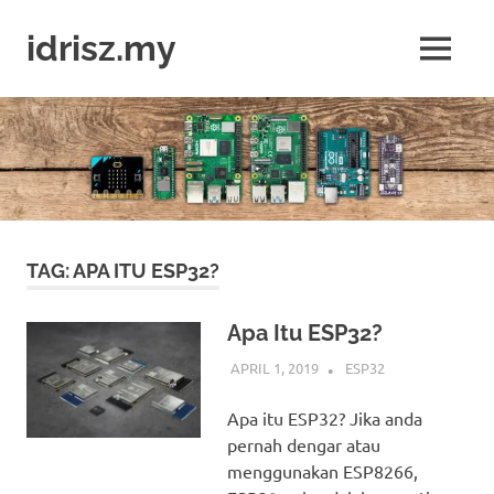
Skip
to
idrisz.my
MENU
content
Belajar
Raspberry
Pi,
Arduino,
micro:bit
TAG:
APA ITU ESP32?
Apa Itu ESP32?
APRIL 1, 2019
IDRIS
ESP32
Apa itu ESP32? Jika anda
pernah dengar atau
menggunakan ESP8266,