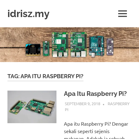
Skip
to
idrisz.my
MENU
content
Belajar
Raspberry
Pi,
Arduino,
micro:bit
TAG:
APA ITU RASPBERRY PI?
Apa Itu Raspberry Pi?
SEPTEMBER 9, 2018
IDRIS
RASPBERRY
PI
Apa itu Raspberry Pi? Dengar
sekali seperti sejenis
makanan. Adakah ia sebuah