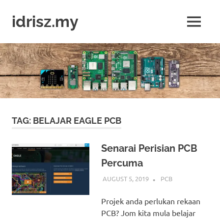
Skip
to
idrisz.my
MENU
content
Belajar
Raspberry
Pi,
Arduino,
micro:bit
TAG:
BELAJAR EAGLE PCB
Senarai Perisian PCB
Percuma
AUGUST 5, 2019
IDRIS
PCB
Projek anda perlukan rekaan
PCB? Jom kita mula belajar