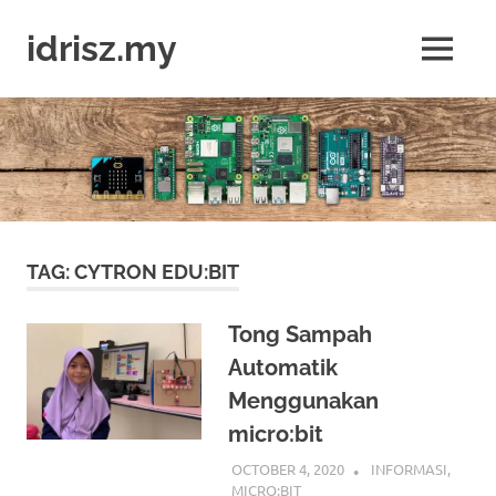
Skip
to
idrisz.my
MENU
content
Belajar
Raspberry
Pi,
Arduino,
micro:bit
TAG:
CYTRON EDU:BIT
Tong Sampah
Automatik
Menggunakan
micro:bit
OCTOBER 4, 2020
IDRIS
INFORMASI
,
MICRO:BIT