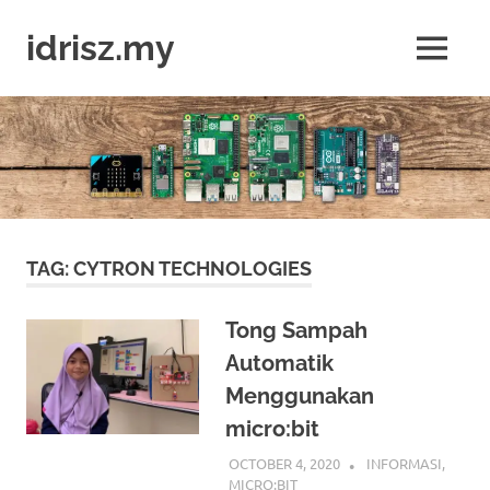
Skip
to
idrisz.my
MENU
content
Belajar
Raspberry
Pi,
Arduino,
micro:bit
TAG:
CYTRON TECHNOLOGIES
Tong Sampah
Automatik
Menggunakan
micro:bit
OCTOBER 4, 2020
IDRIS
INFORMASI
,
MICRO:BIT