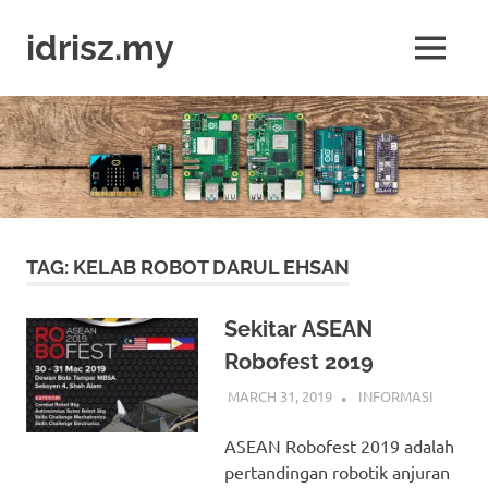
Skip
to
idrisz.my
MENU
content
Belajar
Raspberry
Pi,
Arduino,
micro:bit
TAG:
KELAB ROBOT DARUL EHSAN
Sekitar ASEAN
Robofest 2019
MARCH 31, 2019
IDRIS
INFORMASI
ASEAN Robofest 2019 adalah
pertandingan robotik anjuran