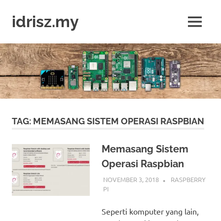
Skip
to
idrisz.my
MENU
content
Belajar
Raspberry
Pi,
Arduino,
micro:bit
TAG:
MEMASANG SISTEM OPERASI RASPBIAN
Memasang Sistem
Operasi Raspbian
NOVEMBER 3, 2018
IDRIS
RASPBERRY
PI
Seperti komputer yang lain,