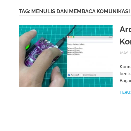
TAG:
MENULIS DAN MEMBACA KOMUNIKASI 
Ar
Ko
MAY 1
Komun
bentu
Bagai
TERU