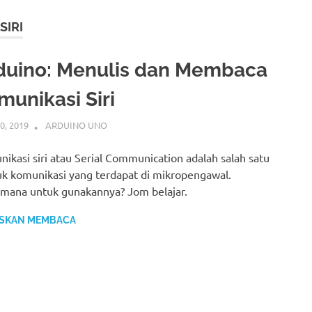
SIRI
duino: Menulis dan Membaca
munikasi Siri
0, 2019
IDRIS
ARDUINO UNO
ikasi siri atau Serial Communication adalah salah satu
k komunikasi yang terdapat di mikropengawal.
mana untuk gunakannya? Jom belajar.
SKAN MEMBACA