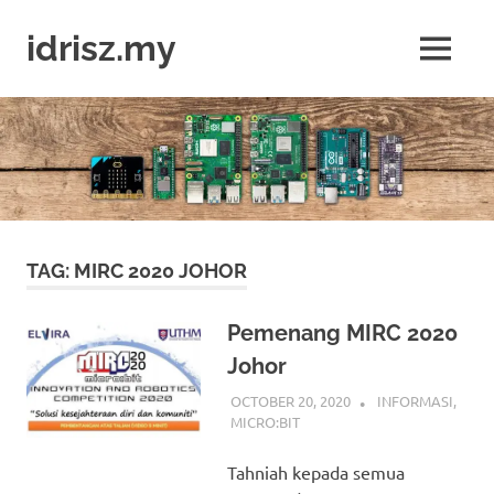
Skip
to
idrisz.my
MENU
content
Belajar
Raspberry
Pi,
Arduino,
micro:bit
TAG:
MIRC 2020 JOHOR
Pemenang MIRC 2020
Johor
OCTOBER 20, 2020
IDRIS
INFORMASI
,
MICRO:BIT
Tahniah kepada semua