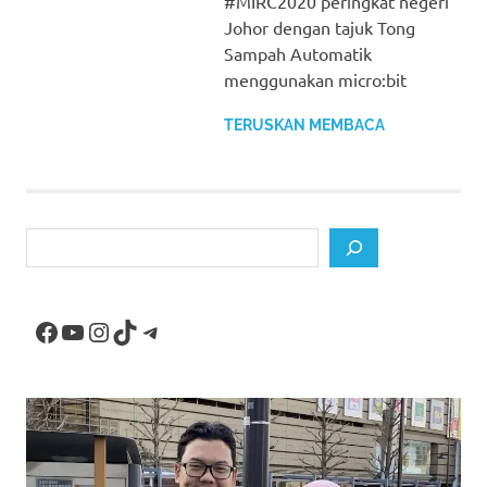
#MIRC2020 peringkat negeri
Johor dengan tajuk Tong
Sampah Automatik
menggunakan micro:bit
TERUSKAN MEMBACA
Search
Facebook
YouTube
Instagram
TikTok
Telegram