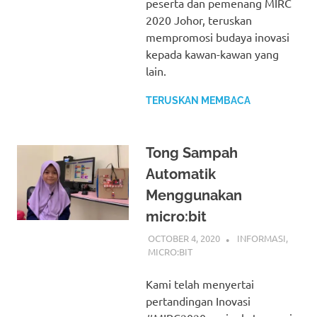
peserta dan pemenang MIRC
2020 Johor, teruskan
mempromosi budaya inovasi
kepada kawan-kawan yang
lain.
TERUSKAN MEMBACA
Tong Sampah
Automatik
Menggunakan
micro:bit
OCTOBER 4, 2020
IDRIS
INFORMASI
,
MICRO:BIT
Kami telah menyertai
pertandingan Inovasi