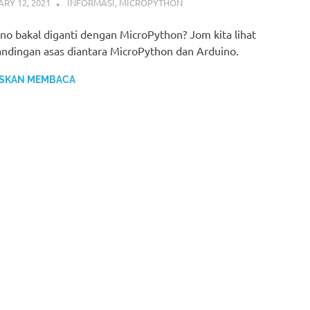
RY 12, 2021
IDRIS
INFORMASI
,
MICROPYTHON
no bakal diganti dengan MicroPython? Jom kita lihat
ndingan asas diantara MicroPython dan Arduino.
SKAN MEMBACA