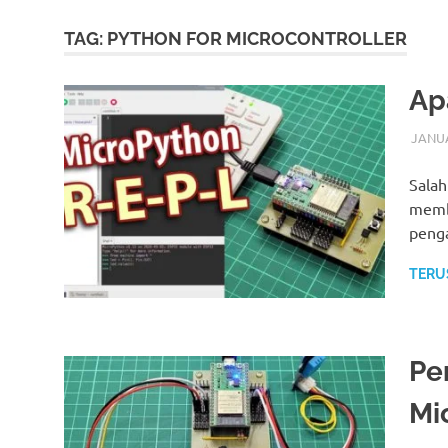
TAG:
PYTHON FOR MICROCONTROLLER
Ap
JANUA
Salah
memba
penga
TERU
Pe
Mi