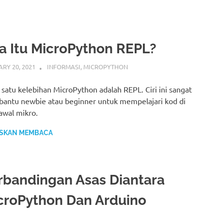
a Itu MicroPython REPL?
RY 20, 2021
IDRIS
INFORMASI
,
MICROPYTHON
 satu kelebihan MicroPython adalah REPL. Ciri ini sangat
ntu newbie atau beginner untuk mempelajari kod di
wal mikro.
SKAN MEMBACA
rbandingan Asas Diantara
croPython Dan Arduino