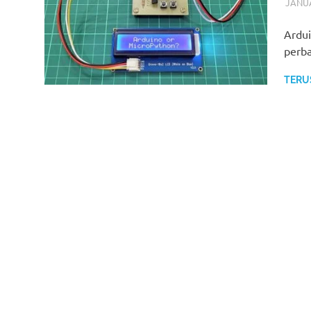
JANUA
Ardui
perba
TERU