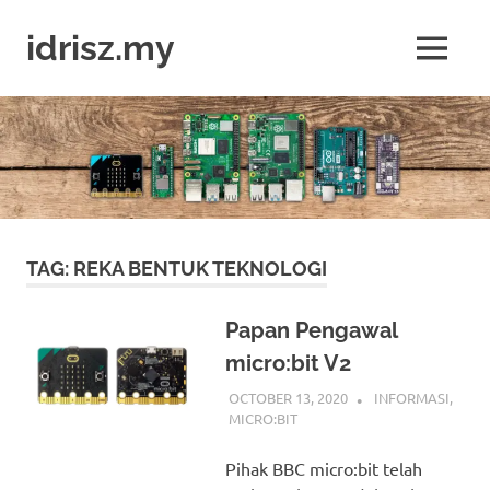
Skip
to
idrisz.my
MENU
content
Belajar
Raspberry
Pi,
Arduino,
micro:bit
TAG:
REKA BENTUK TEKNOLOGI
Papan Pengawal
micro:bit V2
OCTOBER 13, 2020
IDRIS
INFORMASI
,
MICRO:BIT
Pihak BBC micro:bit telah