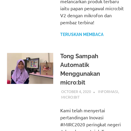
melancarkan produk terbaru
iaitu papan pengawal micro:bit
V2 dengan mikrofon dan
pembaz terbina!
TERUSKAN MEMBACA
Tong Sampah
Automatik
Menggunakan
micro:bit
OCTOBER 4, 2020
IDRIS
INFORMASI
,
MICRO:BIT
Kami telah menyertai
pertandingan Inovasi
#MIRC2020 peringkat negeri