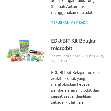
Johor dengan tajuk Tong
Sampah Automatik
menggunakan micro:bit
TERUSKAN MEMBACA
EDU:BIT Kit Belajar
micro:bit
SEPTEMBER 2, 2020
IDRIS
INFORMASI
,
MICRO:BIT
EDU:BIT Kit Belajar micro:bit
adalah produk yang
memfokuskan kepada
pembelajaran micro:bit dan
sangat sesuai dijadikan
sebagai kit latihan.