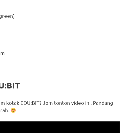
 green)
mm
U:BIT
lam kotak EDU:BIT? Jom tonton video ini. Pandang
arah.