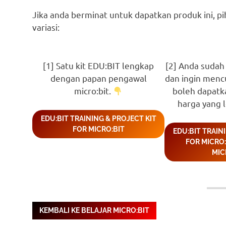
Jika anda berminat untuk dapatkan produk ini, 
variasi:
[1] Satu kit EDU:BIT lengkap
[2] Anda sudah 
dengan papan pengawal
dan ingin menc
micro:bit.
boleh dapatka
harga yang 
EDU:BIT TRAINING & PROJECT KIT
FOR MICRO:BIT
EDU:BIT TRAIN
FOR MICRO
MIC
KEMBALI KE BELAJAR MICRO:BIT