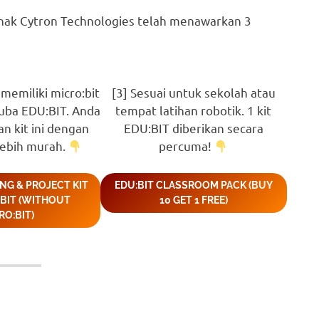
pihak Cytron Technologies telah menawarkan 3
memiliki micro:bit
[3] Sesuai untuk sekolah atau
uba EDU:BIT. Anda
tempat latihan robotik. 1 kit
n kit ini dengan
EDU:BIT diberikan secara
lebih murah.
percuma!
ING & PROJECT KIT
EDU:BIT CLASSROOM PACK (BUY
:BIT (WITHOUT
10 GET 1 FREE)
RO:BIT)