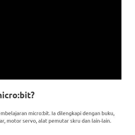
icro:bit?
belajaran micro:bit. Ia dilengkapi dengan buku,
r, motor servo, alat pemutar skru dan lain-lain.