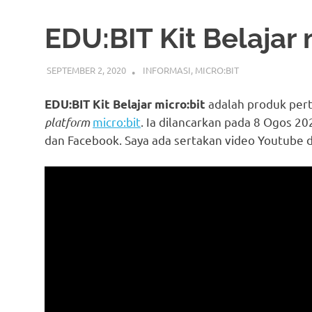
EDU:BIT Kit Belajar 
SEPTEMBER 2, 2020
IDRIS
INFORMASI
,
MICRO:BIT
adalah produk pert
EDU:BIT Kit Belajar micro:bit
platform
micro:bit
. Ia dilancarkan pada 8 Ogos 2
dan Facebook. Saya ada sertakan video Youtube 