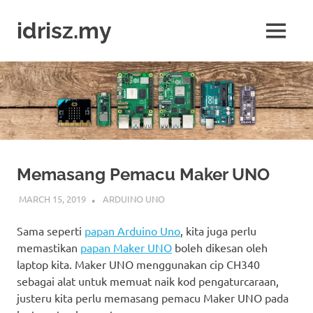
Skip
to
idrisz.my
MENU
content
Belajar
Raspberry
Pi,
Arduino,
micro:bit
Memasang Pemacu Maker UNO
MARCH 15, 2019
IDRIS
ARDUINO UNO
Sama seperti
papan Arduino Uno
, kita juga perlu
memastikan
papan Maker UNO
boleh dikesan oleh
laptop kita. Maker UNO menggunakan cip CH340
sebagai alat untuk memuat naik kod pengaturcaraan,
justeru kita perlu memasang pemacu Maker UNO pada