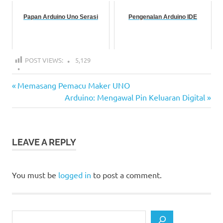
Papan Arduino Uno Serasi
Pengenalan Arduino IDE
POST VIEWS:
5,129
Belajar
Previous
Post
Memasang Pemacu Maker UNO
Arduino
Post:
Next
Arduino: Mengawal Pin Keluaran Digital
navigation
Muat Naik
Post:
Pengaturcaraan
ke Maker UNO
Projek
LEAVE A REPLY
Maker
UNO
You must be
logged in
to post a comment.
Search