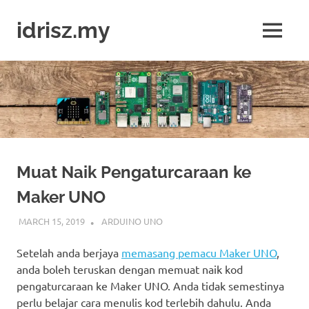
Skip
to
idrisz.my
MENU
content
Belajar
Raspberry
Pi,
Arduino,
micro:bit
Muat Naik Pengaturcaraan ke
Maker UNO
MARCH 15, 2019
IDRIS
ARDUINO UNO
Setelah anda berjaya
memasang pemacu Maker UNO
,
anda boleh teruskan dengan memuat naik kod
pengaturcaraan ke Maker UNO. Anda tidak semestinya
perlu belajar cara menulis kod terlebih dahulu. Anda