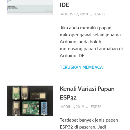
IDE
AUGUST 2, 2019
IDRIS
ESP32
Jika anda memiliki papan
mikropengawal selain jenama
Arduino, anda boleh
memasang papan tambahan di
Arduino IDE.
TERUSKAN MEMBACA
Kenali Variasi Papan
ESP32
APRIL 1, 2019
IDRIS
ESP32
Terdapat banyak jenis papan
ESP32 di pasaran. Jadi