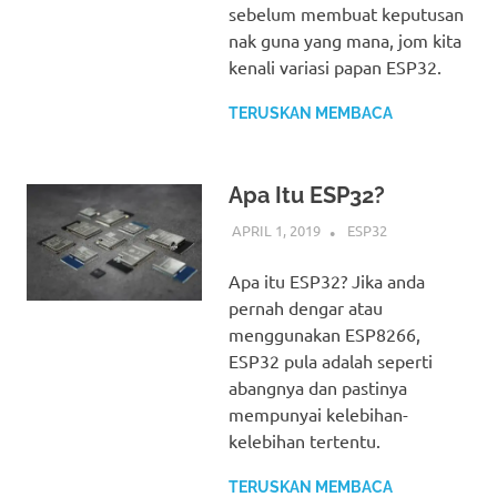
sebelum membuat keputusan
nak guna yang mana, jom kita
kenali variasi papan ESP32.
TERUSKAN MEMBACA
Apa Itu ESP32?
APRIL 1, 2019
IDRIS
ESP32
Apa itu ESP32? Jika anda
pernah dengar atau
menggunakan ESP8266,
ESP32 pula adalah seperti
abangnya dan pastinya
mempunyai kelebihan-
kelebihan tertentu.
TERUSKAN MEMBACA