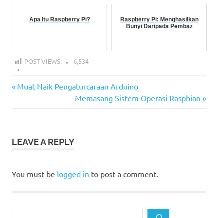
Apa Itu Raspberry Pi?
Raspberry Pi: Menghasilkan
Bunyi Daripada Pembaz
POST VIEWS:
6,534
Belajar
Previous
Post
Muat Naik Pengaturcaraan Arduino
Raspberry
Post:
Next
Memasang Sistem Operasi Raspbian
Pi
navigation
Post:
Projek
Raspberry
Pi
LEAVE A REPLY
Senarai
Papan
Raspberry
You must be
logged in
to post a comment.
Pi
Search