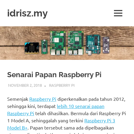
Skip
to
idrisz.my
MENU
content
Belajar
Raspberry
Pi,
Arduino,
micro:bit
Senarai Papan Raspberry Pi
NOVEMBER 2, 2018
IDRIS
RASPBERRY PI
Semenjak
Raspberry Pi
diperkenalkan pada tahun 2012,
sehingga kini, terdapat
lebih 10 senarai papan
Raspberry Pi
telah dihasilkan. Bermula dari Raspberry Pi
1 Model A, sehinggalah yang terkini
Raspberry Pi 3
Model B+
. Papan tersebut sama ada dipelbagaikan