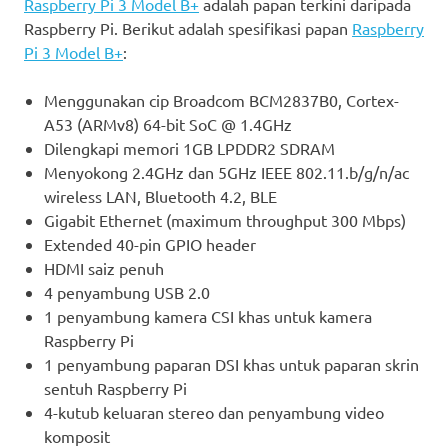
Raspberry Pi 3 Model B+
adalah papan terkini daripada
Raspberry Pi. Berikut adalah spesifikasi papan
Raspberry
Pi 3 Model B+
:
Menggunakan cip Broadcom BCM2837B0, Cortex-
A53 (ARMv8) 64-bit SoC @ 1.4GHz
Dilengkapi memori 1GB LPDDR2 SDRAM
Menyokong 2.4GHz dan 5GHz IEEE 802.11.b/g/n/ac
wireless LAN, Bluetooth 4.2, BLE
Gigabit Ethernet (maximum throughput 300 Mbps)
Extended 40-pin GPIO header
HDMI saiz penuh
4 penyambung USB 2.0
1 penyambung kamera CSI khas untuk kamera
Raspberry Pi
1 penyambung paparan DSI khas untuk paparan skrin
sentuh Raspberry Pi
4-kutub keluaran stereo dan penyambung video
komposit