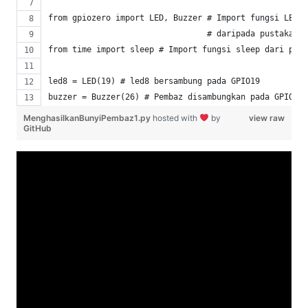
from gpiozero import LED, Buzzer # Import fungsi LED d
                                 # daripada pustaka gp
from time import sleep # Import fungsi sleep dari pust
led8 = LED(19) # led8 bersambung pada GPIO19
buzzer = Buzzer(26) # Pembaz disambungkan pada GPIO26
MenghasilkanBunyiPembaz1.py
hosted with
by
view raw
GitHub
# Fungsi beep memerlukan 3 pembolehubah
# Pembolehubah 1: Tempoh isyarat HIGH (bunyi) dalam sa
# Pembolehubah 2: Tempoh isyarat LOW (senyap) dalam sa
# Pembolehubah 3: Berapa kali ulang?
buzzer.beep(0.1, 0.1, 2)
try:
    while True: # Pernyataan berulang utama
        print("Jom Belajar Bersama Idris di idrisz.my"
        led8.on() # led8 menyala
        sleep(2) # Tunggu 2 saat
        led8.off() # led8 padam