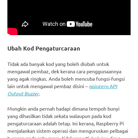
            led8.on() # led8 menyala
            buzzer.beep(0.1, 0.1, 1) # Bunyi bip sekal
        elif sw2.is_pressed == True: # Jika sw2 diteka
            print("Butang sw2 ditekan.") # Paparkan me
            led8.off() # led8 menyala
Ubah Kod Pengaturcaraan
            buzzer.beep(0.1, 0.1, 1) # Bunyi bip sekal
Tidak ada banyak kod yang boleh diubah untuk
        elif sw3.is_pressed == True: # Jika sw3 diteka
mengawal pembaz, dek kerana cara penggunaannya
            print("Butang sw3 ditekan.") # Paparkan me
yang agak ringkas. Anda boleh mencuba fungsi-fungsi
            led1.off() # led1 padam
            buzzer.beep(0.2, 0.2, 3) # Bunyi bip 3 kal
lain untuk mengawal pembaz disini –
gpiozero API
            sleep(1) # Tunggu 1 saat
Output Buzzer
.
            system('sudo shutdown -h now') # Mematikan
Mungkin anda pernah hadapi dimana tempoh bunyi
except KeyboardInterrupt:
yang dihasilkan tidak sekata walaupun pada kod
    led1.off() #led7 padam
pengaturcaraan adalah tetap. Ini kerana, Raspberry Pi
    led8.off() # led8 padam
menjalankan sistem operasi dan menguruskan pelbagai
    buzzer.off() # Pembaz senyap