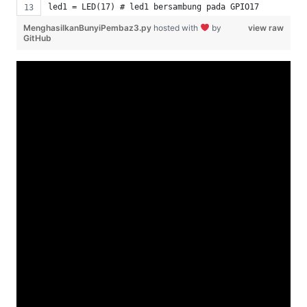
led1 = LED(17) # led1 bersambung pada GPIO17
led8 = LED(19) # led8 bersambung pada GPIO19
MenghasilkanBunyiPembaz3.py
hosted with
by
view raw
GitHub
sw1 = Button(21) # sw1 bersambung pada GPIO21
sw2 = Button(16) # sw1 bersambung pada GPIO16
sw3 = Button(20) # sw1 bersambung pada GPIO20
buzzer = Buzzer(26) # Pembaz disambungkan pada GPIO26
led1.on() # led1 menyala
print("Jom Belajar Bersama Idris di idrisz.my") # Papa
# Fungsi beep memerlukan 3 pembolehubah
# Pembolehubah 1: Tempoh isyarat HIGH (bunyi) dalam sa
# Pembolehubah 2: Tempoh isyarat LOW (senyap) dalam sa
# Pembolehubah 3: Berapa kali ulang?
buzzer.beep(0.1, 0.1, 2)
try:
    while True: # Pernyataan berulang utama
        if sw1.is_pressed == True: # Jika sw1 ditekan
            print("Butang sw1 ditekan.") # Paparkan me