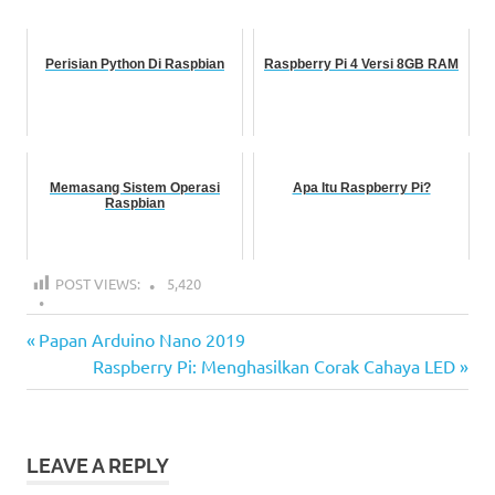
Perisian Python Di Raspbian
Raspberry Pi 4 Versi 8GB RAM
Memasang Sistem Operasi
Apa Itu Raspberry Pi?
Raspbian
POST VIEWS:
5,420
Belajar
Previous
Post
Papan Arduino Nano 2019
Raspberry
Post:
Next
Raspberry Pi: Menghasilkan Corak Cahaya LED
Pi
navigation
Post:
Menghasilkan
Bunyi
Daripada
LEAVE A REPLY
Pembaz