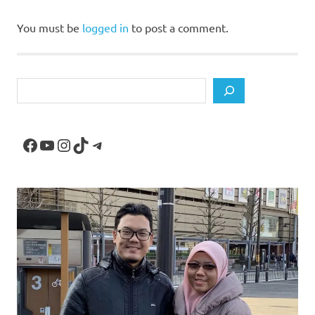
Projek
Maker
You must be
logged in
to post a comment.
pHAT
Search
Facebook
YouTube
Instagram
TikTok
Telegram