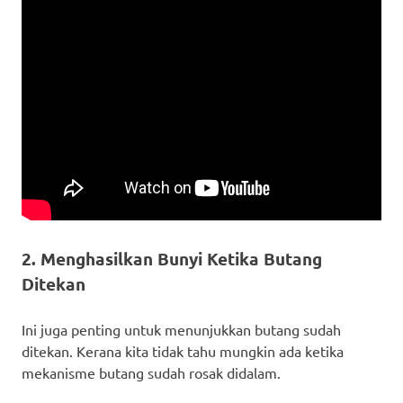
        sleep(2) # Tunggu 2 saat
except KeyboardInterrupt:
    led8.off() # led8 padam
    buzzer.off() # Pembaz senyap
2. Menghasilkan Bunyi Ketika Butang
Ditekan
Ini juga penting untuk menunjukkan butang sudah
ditekan. Kerana kita tidak tahu mungkin ada ketika
mekanisme butang sudah rosak didalam.