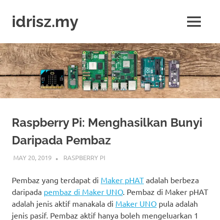
Skip
to
idrisz.my
MENU
content
Belajar
Raspberry
Pi,
Arduino,
micro:bit
Raspberry Pi: Menghasilkan Bunyi
Daripada Pembaz
MAY 20, 2019
IDRIS
RASPBERRY PI
Pembaz yang terdapat di
Maker pHAT
adalah berbeza
daripada
pembaz di Maker UNO
. Pembaz di Maker pHAT
adalah jenis aktif manakala di
Maker UNO
pula adalah
jenis pasif. Pembaz aktif hanya boleh mengeluarkan 1