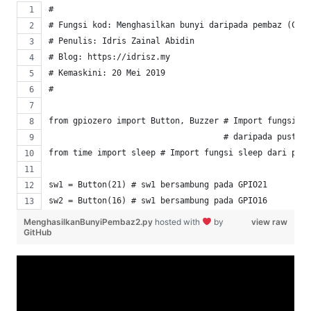
#
# Fungsi kod: Menghasilkan bunyi daripada pembaz (Cont
# Penulis: Idris Zainal Abidin
# Blog: https://idrisz.my
# Kemaskini: 20 Mei 2019
#
from gpiozero import Button, Buzzer # Import fungsi Bu
                                    # daripada pustaka
from time import sleep # Import fungsi sleep dari pust
sw1 = Button(21) # sw1 bersambung pada GPIO21
sw2 = Button(16) # sw1 bersambung pada GPIO16
sw3 = Button(20) # sw1 bersambung pada GPIO20
MenghasilkanBunyiPembaz2.py
hosted with
by
view raw
GitHub
buzzer = Buzzer(26) # Pembaz disambungkan pada GPIO26
print("Jom Belajar Bersama Idris di idrisz.my") # Papa
# Fungsi beep memerlukan 3 pembolehubah