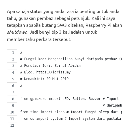
    buzzer.off() # Pembaz senyap
Apa sahaja status yang anda rasa ia penting untuk anda
tahu, gunakan pembaz sebagai petunjuk. Kali ini saya
tetapkan apabila butang SW3 ditekan, Raspberry Pi akan
shutdown
. Jadi bunyi bip 3 kali adalah untuk
memberitahu perkara tersebut.
#
# Fungsi kod: Menghasilkan bunyi daripada pembaz (Cont
# Penulis: Idris Zainal Abidin
# Blog: https://idrisz.my
# Kemaskini: 20 Mei 2019
#
from gpiozero import LED, Button, Buzzer # Import fung
                                         # daripada pu
from time import sleep # Import fungsi sleep dari pust
from os import system # Import system dari pustaka os